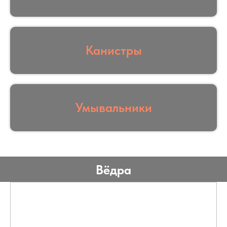
Канистры
Умывальники
Вёдра