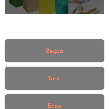
Вёдра
Тазы
Баки